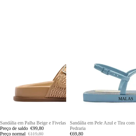
MALAS
PROMOÇÕES
Sandália em Palha Beige e Fivelas
Sandália em Pele Azul e Tira com
Preço de saldo
€99,80
Pedraria
Preço normal
€119,80
€69,80