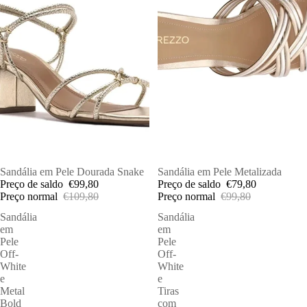
PROMOÇÕES
Sandália em Pele Dourada Snake
ESGOTADO
Sandália em Pele Metalizada
Preço de saldo
€99,80
Preço de saldo
€79,80
Preço normal
€109,80
Preço normal
€99,80
Sandália
Sandália
em
em
Pele
Pele
Off-
Off-
White
White
e
e
Metal
Tiras
Bold
com