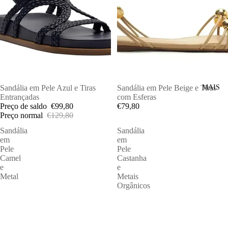
MAIS
PROMOÇÕES
Sandália em Pele Azul e Tiras
ESGOTADO
Sandália em Pele Beige e Tiras
Entrançadas
com Esferas
Preço de saldo
€99,80
€79,80
Preço normal
€129,80
Sandália
Sandália
em
em
Pele
Pele
Camel
Castanha
e
e
Metal
Metais
Orgânicos