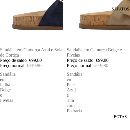
SAPATOS
PROMOÇÕES
Sandália em Camurça Azul e Sola
PROMOÇÕES
Sandália em Camurça Beige e
de Cortiça
Fivelas
Preço de saldo
€99,80
Preço de saldo
€99,80
Preço normal
€119,80
Preço normal
€119,80
Sandália
Sandália
em
em
Palha
Pele
Beige
Azul
e
e
Fivelas
Tira
com
Pedraria
BOTAS