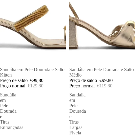
PROMOÇÕES
Sandália em Pele Dourada e Salto
PROMOÇÕES
Sandália em Pele Dourada e Salto
Kitten
Médio
Preço de saldo
€99,80
Preço de saldo
€99,80
Preço normal
€129,80
Preço normal
€119,80
Sandália
Sandália
em
em
Pele
Pele
Dourada
Dourada
e
e
Tiras
Tiras
Entrançadas
Largas
Fivela