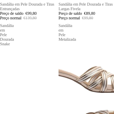
ESGOTADO
Sandália em Pele Dourada e Tiras
PROMOÇÕES
Sandália em Pele Dourada e Tiras
Entrançadas
Largas Fivela
Preço de saldo
€99,80
Preço de saldo
€89,80
Preço normal
€139,80
Preço normal
€99,80
Sandália
Sandália
em
em
Pele
Pele
Dourada
Metalizada
Snake